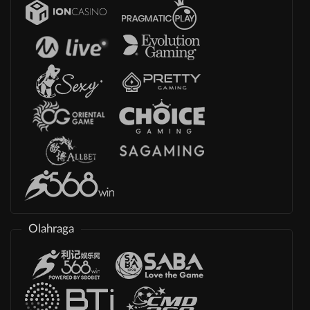
Olahraga