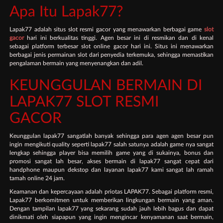
Apa Itu Lapak77?
Lapak77 adalah situs slot resmi gacor yang menawarkan berbagai game
slot
gacor
hari ini berkualitas tinggi. Agen besar ini di resmikan dan di kenal
sebagai platform terbesar slot online gacor hari ini. Situs ini menawarkan
berbagai jenis permainan slot dari penyedia terkemuka, sehingga memastikan
pengalaman bermain yang menyenangkan dan adil.
KEUNGGULAN BERMAIN DI
LAPAK77 SLOT RESMI
GACOR
Keunggulan lapak77 sangatlah banyak sehingga para agen agen besar pun
ingin mengikuti quality seperti lapak77 salah satunya adalah game nya sangat
lengkap sehingga player bisa memilih game yang di sukainya, bonus dan
promosi sangat lah besar, akses bermain di lapak77 sangat cepat dari
handphone maupun dekstop dan layanan lapak77 kami sangat lah ramah
tamah online 24 jam.
Keamanan dan kepercayaan adalah priotas LAPAK77. Sebagai platform resmi,
Lapak77 berkomitmen untuk memberikan lingkungan bermain yang aman.
Dengan tampilan lapak77 yang sekarang sudah jauh lebih bagus dan dapat
dinikmati oleh siapapun yang ingin mengincar kenyamanan saat bermain,