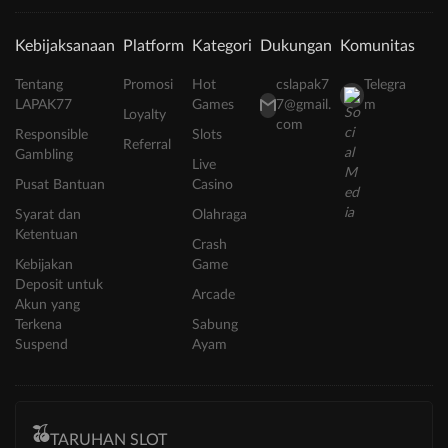
Kebijaksanaan
Platform
Kategori
Dukungan
Komunitas
Tentang
Promosi
Hot
cslapak7
Telegra
LAPAK77
Games
7@gmail.
m
Loyalty
com
Responsible
Slots
Referral
Gambling
Live
Pusat Bantuan
Casino
Syarat dan
Olahraga
Ketentuan
Crash
Kebijakan
Game
Deposit untuk
Arcade
Akun yang
Terkena
Sabung
Suspend
Ayam
TARUHAN SLOT