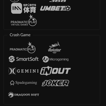
Crash Game