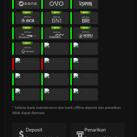
* Selama bank maintenance dan bank offline deposit dan penarikan
tidak dapat diproses
Deposit
Penarikan